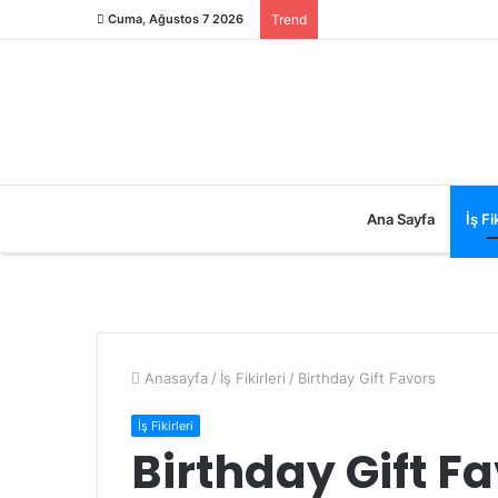
Cuma, Ağustos 7 2026
Trend
Ana Sayfa
İş Fik
Anasayfa
/
İş Fikirleri
/
Birthday Gift Favors
İş Fikirleri
Birthday Gift F