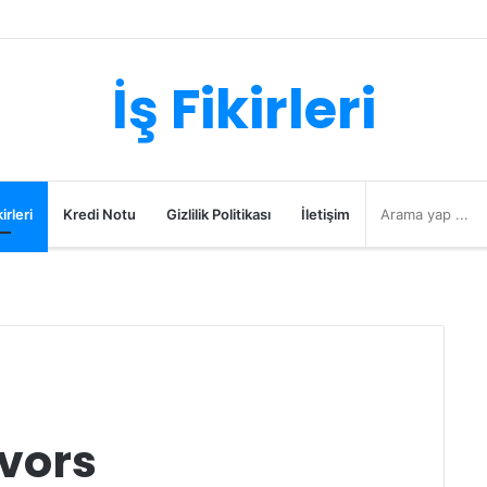
İş Fikirleri
irleri
Kredi Notu
Gizlilik Politikası
İletişim
avors