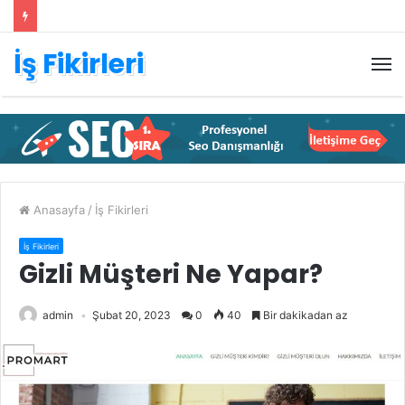
İş Fikirleri
M
Anasayfa
/
İş Fikirleri
İş Fikirleri
Gizli Müşteri Ne Yapar?
admin
Şubat 20, 2023
0
40
Bir dakikadan az