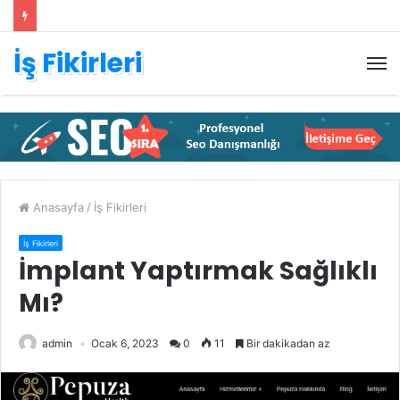
İş Fikirleri
M
Anasayfa
/
İş Fikirleri
İş Fikirleri
İmplant Yaptırmak Sağlıklı
Mı?
admin
Ocak 6, 2023
0
11
Bir dakikadan az