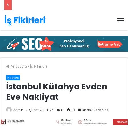
İş Fikirleri
M
Anasayfa
/
İş Fikirleri
İş Fikirleri
İstanbul Kütahya Evden
Eve Nakliyat
admin
Şubat 28, 2025
0
19
Bir dakikadan az