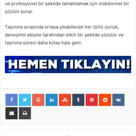
ve profesyonel bir şekilde tamamlamak için mükemmel bir
çözüm sunar.
Taşınma sırasında ortaya çıkabilecek her türlü zorluk,
deneyimli ekipler tarafından etkili bir şekilde çözülür ve
taşınma süreci daha kolay hale gelir.
Google+
LinkedIn
StumbleUpon
Tumblr
Pinterest
Reddit
VKontakte
E-Posta ile paylaş
Yazdır