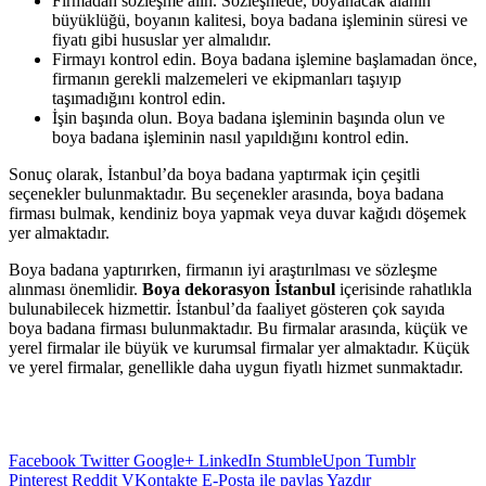
Firmadan sözleşme alın. Sözleşmede, boyanacak alanın
büyüklüğü, boyanın kalitesi, boya badana işleminin süresi ve
fiyatı gibi hususlar yer almalıdır.
Firmayı kontrol edin. Boya badana işlemine başlamadan önce,
firmanın gerekli malzemeleri ve ekipmanları taşıyıp
taşımadığını kontrol edin.
İşin başında olun. Boya badana işleminin başında olun ve
boya badana işleminin nasıl yapıldığını kontrol edin.
Sonuç olarak, İstanbul’da boya badana yaptırmak için çeşitli
seçenekler bulunmaktadır. Bu seçenekler arasında, boya badana
firması bulmak, kendiniz boya yapmak veya duvar kağıdı döşemek
yer almaktadır.
Boya badana yaptırırken, firmanın iyi araştırılması ve sözleşme
alınması önemlidir.
Boya dekorasyon İstanbul
içerisinde rahatlıkla
bulunabilecek hizmettir. İstanbul’da faaliyet gösteren çok sayıda
boya badana firması bulunmaktadır. Bu firmalar arasında, küçük ve
yerel firmalar ile büyük ve kurumsal firmalar yer almaktadır. Küçük
ve yerel firmalar, genellikle daha uygun fiyatlı hizmet sunmaktadır.
Facebook
Twitter
Google+
LinkedIn
StumbleUpon
Tumblr
Pinterest
Reddit
VKontakte
E-Posta ile paylaş
Yazdır