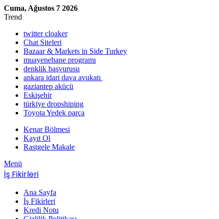
Cuma, Ağustos 7 2026
Trend
twitter cloaker
Chat Siteleri
Bazaar & Markets in Side Turkey
muayenehane programı
denklik başvurusu
ankara idari dava avukatı
gaziantep akücü
Eskişehir
türkiye dropshiping
Toyota Yedek parça
Kenar Bölmesi
Kayıt Ol
Rastgele Makale
Menü
İş Fikirleri
Ana Sayfa
İş Fikirleri
Kredi Notu
Gizlilik Politikası