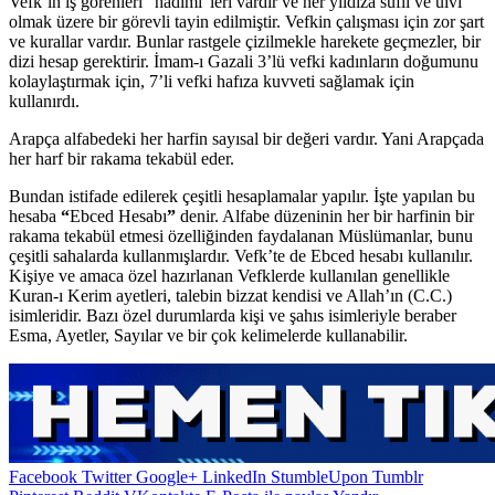
Vefk’in iş görenleri “hadimi”leri vardır ve her yıldıza sufli ve ulvî
olmak üzere bir görevli tayin edilmiştir. Vefkin çalışması için zor şart
ve kurallar vardır. Bunlar rastgele çizilmekle harekete geçmezler, bir
dizi hesap gerektirir. İmam-ı Gazali 3’lü vefki kadınların doğumunu
kolaylaştırmak için, 7’li vefki hafıza kuvveti sağlamak için
kullanırdı.
Arapça alfabedeki her harfin sayısal bir değeri vardır. Yani Arapçada
her harf bir rakama tekabül eder.
Bundan istifade edilerek çeşitli hesaplamalar yapılır. İşte yapılan bu
hesaba
“
Ebced Hesabı
”
denir. Alfabe düzeninin her bir harfinin bir
rakama tekabül etmesi özelliğinden faydalanan Müslümanlar, bunu
çeşitli sahalarda kullanmışlardır. Vefk’te de Ebced hesabı kullanılır.
Kişiye ve amaca özel hazırlanan Vefklerde kullanılan genellikle
Kuran-ı Kerim ayetleri, talebin bizzat kendisi ve Allah’ın (C.C.)
isimleridir. Bazı özel durumlarda kişi ve şahıs isimleriyle beraber
Esma, Ayetler, Sayılar ve bir çok kelimelerde kullanabilir.
Facebook
Twitter
Google+
LinkedIn
StumbleUpon
Tumblr