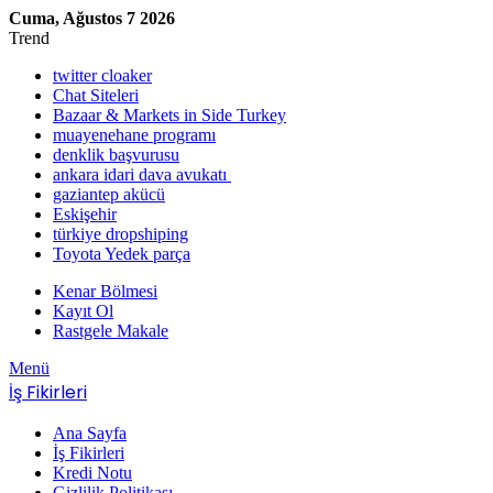
Cuma, Ağustos 7 2026
Trend
twitter cloaker
Chat Siteleri
Bazaar & Markets in Side Turkey
muayenehane programı
denklik başvurusu
ankara idari dava avukatı
gaziantep akücü
Eskişehir
türkiye dropshiping
Toyota Yedek parça
Kenar Bölmesi
Kayıt Ol
Rastgele Makale
Menü
İş Fikirleri
Ana Sayfa
İş Fikirleri
Kredi Notu
Gizlilik Politikası