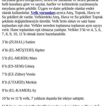
belli kurallara göre ve sayılar, harfler ve kelimelerin yazılmasıyla
meydana gelen şekildir. Üçgen ve daire şeklinde olanlar ender
olarak kullanılırlar.
Vefk yorumları
ayrıca Ateş, Toprak, Hava ve
Su şekilleri de vardır. Vefklerdeki Ateş, Hava ve Su şekilleri Toprak
şeklinin değiştirilmesiyle türetilir. Vefk’lerin sütun ve satır hane
toplamları eşit olur. Vefkler nereden toplanırsa toplansın aynı sayıyı
verir. Hane toplamları eşit olmazsa yanlıştır. Vefkler 3’lü ve 4, 5, 6,
7, 8, 9, 10, 11’li olmak üzere hazırlanabilir.
3’lü (ZUHAL) Satürn
4’lü (EL-MÜŞTERİ) Jüpiter
5’li (EL-MERİH) Mars
6’lı (ES-SEM) Güneş
7’li (EZ-Zühre) Venüs
8’li (UTARİD) Merkür
9’lu (EL-KAMER) Ay
10’lu ve 11’li vefk, 7 yıldızın dışında bir etkiye sahiptir.