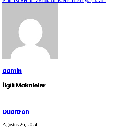
Pinterest
Reddit
VKontakte
E-Posta ile paylaş
Yazdır
admin
İlgili Makaleler
Dualtron
Ağustos 26, 2024