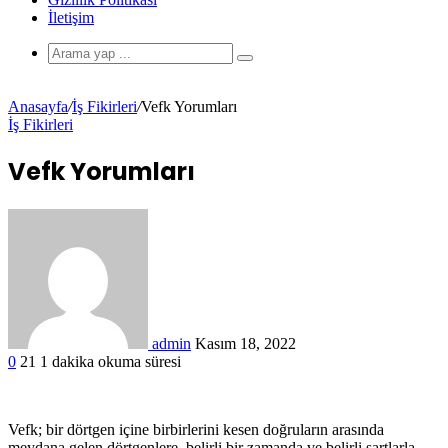
İletişim
Anasayfa
/
İş Fikirleri
/
Vefk Yorumları
İş Fikirleri
Vefk Yorumları
admin
Kasım 18, 2022
0
21
1 dakika okuma süresi
Vefk; bir dörtgen içine birbirlerini kesen doğruların arasında
meydana gelen dörtgenlere, belirli bir zamanda ve belirli şartlarla