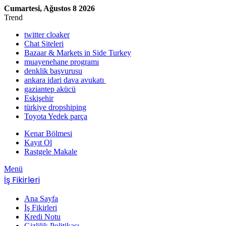
Cumartesi, Ağustos 8 2026
Trend
twitter cloaker
Chat Siteleri
Bazaar & Markets in Side Turkey
muayenehane programı
denklik başvurusu
ankara idari dava avukatı
gaziantep akücü
Eskişehir
türkiye dropshiping
Toyota Yedek parça
Kenar Bölmesi
Kayıt Ol
Rastgele Makale
Menü
İş Fikirleri
Ana Sayfa
İş Fikirleri
Kredi Notu
Gizlilik Politikası