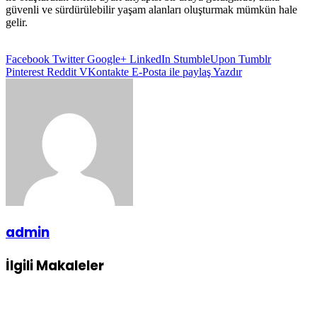
güvenli ve sürdürülebilir yaşam alanları oluşturmak mümkün hale
gelir.
Facebook
Twitter
Google+
LinkedIn
StumbleUpon
Tumblr
Pinterest
Reddit
VKontakte
E-Posta ile paylaş
Yazdır
admin
İlgili Makaleler