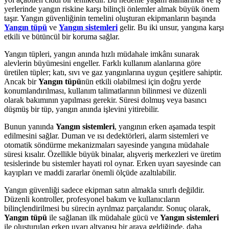
yerlerinde yangın riskine karşı bilinçli önlemler almak büyük önem
taşır. Yangın güvenliğinin temelini oluşturan ekipmanların başında
Yangın tüpü
ve
Yangın sistemleri
gelir. Bu iki unsur, yangına karşı
etkili ve bütüncül bir koruma sağlar.
Yangın tüpleri, yangın anında hızlı müdahale imkânı sunarak
alevlerin büyümesini engeller. Farklı kullanım alanlarına göre
üretilen tüpler; katı, sıvı ve gaz yangınlarına uygun çeşitlere sahiptir.
Ancak bir
Yangın tüpü
nün etkili olabilmesi için doğru yerde
konumlandırılması, kullanım talimatlarının bilinmesi ve düzenli
olarak bakımının yapılması gerekir. Süresi dolmuş veya basıncı
düşmüş bir tüp, yangın anında işlevini yitirebilir.
Bunun yanında
Yangın sistemleri
, yangının erken aşamada tespit
edilmesini sağlar. Duman ve ısı dedektörleri, alarm sistemleri ve
otomatik söndürme mekanizmaları sayesinde yangına müdahale
süresi kısalır. Özellikle büyük binalar, alışveriş merkezleri ve üretim
tesislerinde bu sistemler hayati rol oynar. Erken uyarı sayesinde can
kayıpları ve maddi zararlar önemli ölçüde azaltılabilir.
Yangın güvenliği sadece ekipman satın almakla sınırlı değildir.
Düzenli kontroller, profesyonel bakım ve kullanıcıların
bilinçlendirilmesi bu sürecin ayrılmaz parçalarıdır. Sonuç olarak,
Yangın tüpü
ile sağlanan ilk müdahale gücü ve
Yangın sistemleri
ile oluşturulan erken uyarı altyapısı bir araya geldiğinde, daha