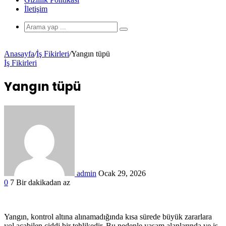
İletişim
Anasayfa
/
İş Fikirleri
/
Yangın tüpü
İş Fikirleri
Yangın tüpü
admin
Ocak 29, 2026
0
7
Bir dakikadan az
Yangın, kontrol altına alınamadığında kısa sürede büyük zararlara
yol açabilen ciddi bir tehlikedir. Bu nedenle yaşam alanlarında ve iş