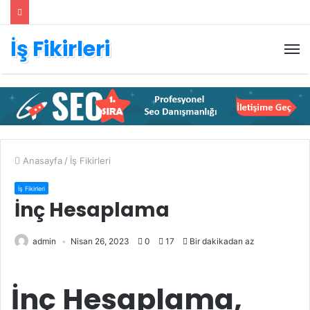
İş Fikirleri
M
Anasayfa
/
İş Fikirleri
İş Fikirleri
İnç Hesaplama
admin
Nisan 26, 2023
0
17
Bir dakikadan az
İnç Hesaplama,