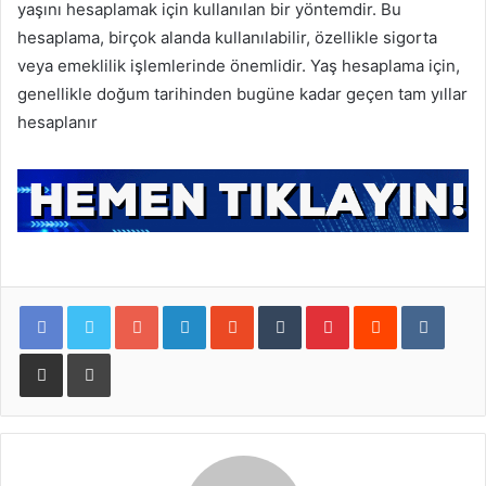
yaşını hesaplamak için kullanılan bir yöntemdir. Bu
hesaplama, birçok alanda kullanılabilir, özellikle sigorta
veya emeklilik işlemlerinde önemlidir. Yaş hesaplama için,
genellikle doğum tarihinden bugüne kadar geçen tam yıllar
hesaplanır
Google+
LinkedIn
StumbleUpon
Tumblr
Pinterest
Reddit
VKontakte
E-Posta ile paylaş
Yazdır